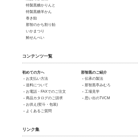
特製黒糖かりんと
特製黒糖羊かん
巻き飴
那智のかち割り飴
いかまつり
鮪せんべい
コンテンツ一覧
初めての方へ
那智黒のご紹介
お支払い方法
伝承の製法
送料について
那智黒亭みむろ
お電話・FAXでのご注文
工場見学
商品カタログのご請求
思い出のTVCM
お供え(熨斗・包装)
よくあるご質問
リンク集