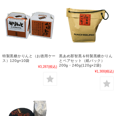
特製黒糖かりんと（お徳用ケー
黒あめ那智黒＆特製黒糖かりん
ス）120g×10袋
とペアセット（紙パック）
200g・240g(120g×2袋)
¥3,287
(税込)
¥1,300
(税込)