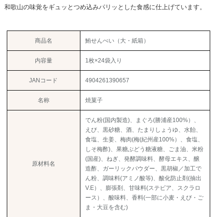
和歌山の味覚をギュッとつめ込みパリッとした食感に仕上げています。
商品名
鮪せんべい（大・紙箱）
内容量
1枚×24袋入り
JANコード
4904261390657
名称
焼菓子
でん粉(国内製造)、まぐろ(勝浦産100%）、
えび、黒砂糖、酒、たまりしょうゆ、水飴、
食塩、生姜、梅肉(梅(紀州産100%）、食塩、
しそ梅酢)、果糖ぶどう糖液糖、ごま油、米粉
(国産)、ねぎ、発酵調味料、酵母エキス、醸
原材料名
造酢、ガーリックパウダー、黒胡椒／加工で
ん粉、調味料(アミノ酸等)、酸化防止剤(抽出
V.E）、膨張剤、甘味料(ステビア、スクラロ
ース）、酸味料、香料(一部に小麦・えび・ご
ま・大豆を含む)