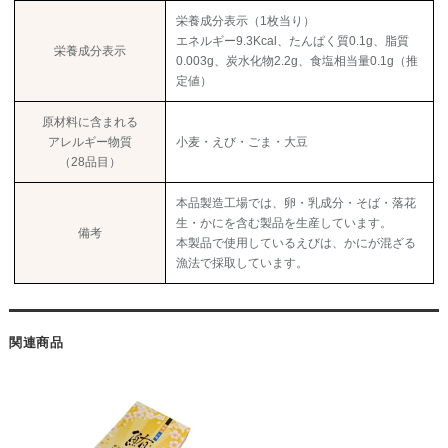
栄養成分表示（1枚当り）
エネルギー9.3Kcal、たんぱく質0.1g、脂質
栄養成分表示
0.003g、炭水化物2.2g、食塩相当量0.1g（推
定値）
原材料に含まれる
アレルギー物質
小麦・えび・ごま・大豆
（28品目）
本品製造工場では、卵・乳成分・そば・落花
生・かにを含む製品を生産しています。
備考
本製品で使用しているえびは、かにが混ざる
漁法で採取しています。
関連商品