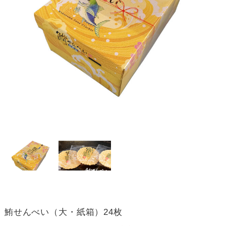
鮪せんべい（大・紙箱）24枚