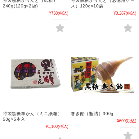
特製黒糖かりんと（紙箱）
特製黒糖かりんと（お徳用ケー
240g(120g×2袋)
ス）120g×10袋
¥730
(税込)
¥3,287
(税込)
特製黒糖羊かん（ミニ紙箱）
巻き飴（瓶詰）300g
50g×5本入
¥600
(税込)
¥1,100
(税込)