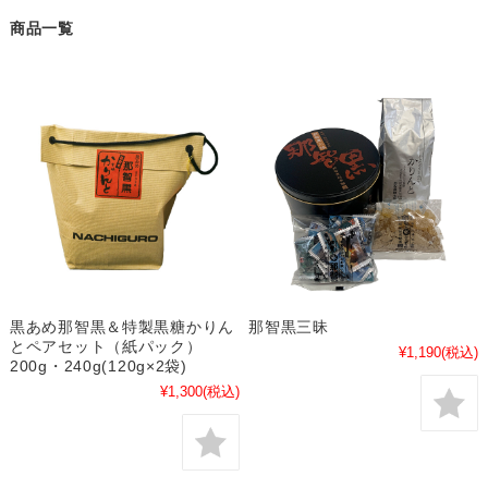
商品一覧
黒あめ那智黒＆特製黒糖かりん
那智黒三昧
とペアセット（紙パック）
¥1,190
(税込)
200g・240g(120g×2袋)
¥1,300
(税込)