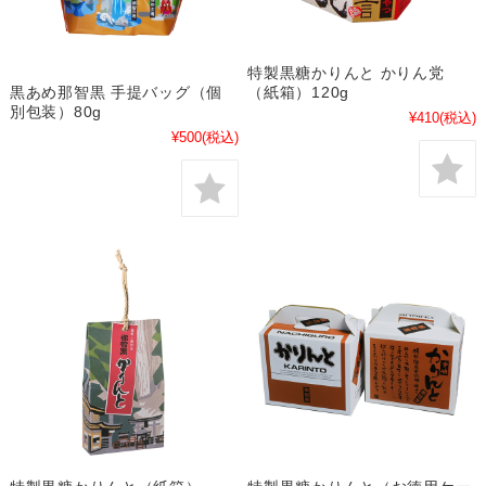
特製黒糖かりんと かりん党
（紙箱）120g
黒あめ那智黒 手提バッグ（個
別包装）80g
¥410
(税込)
¥500
(税込)