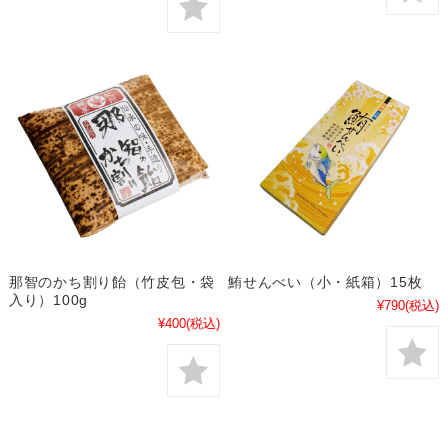
那智のかち割り飴（竹皮包・袋
鮪せんべい（小・紙箱）15枚
入り）100g
¥790
(税込)
¥400
(税込)