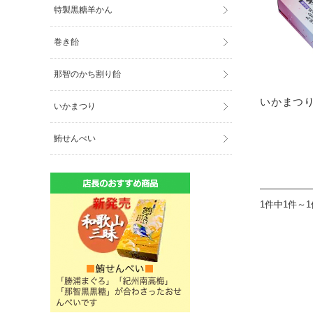
特製黒糖羊かん
巻き飴
那智のかち割り飴
いかまつ
いかまつり
鮪せんべい
1件中1件～