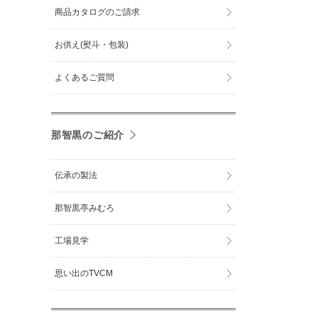
商品カタログのご請求
お供え(熨斗・包装)
よくあるご質問
那智黒のご紹介
伝承の製法
那智黒亭みむろ
工場見学
思い出のTVCM