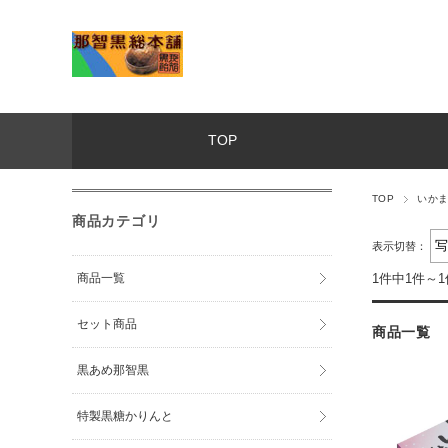
TOP
TOP
いか
商品カテゴリ
表示切替：
商品一覧
1件中1件～
セット商品
商品一覧
黒あめ那智黒
特製黒糖かりんと