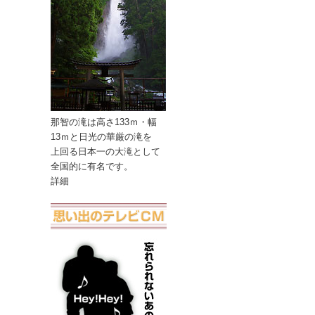
那智の滝は高さ133ｍ・幅
13ｍと日光の華厳の滝を
上回る日本一の大滝として
全国的に有名です。
詳細