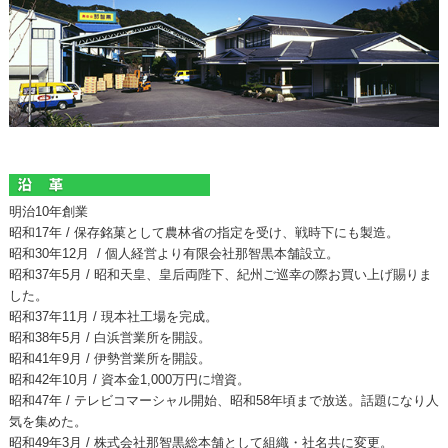
明治10年創業
昭和17年
 / 
保存銘菓として農林省の指定を受け、戦時下にも製造。
昭和30年12月
 / 
個人経営より有限会社那智黒本舗設立。
昭和37年5月
 / 
昭和天皇、皇后両陛下、紀州ご巡幸の際お買い上げ賜りま
した。
昭和37年11月
 / 
現本社工場を完成。
昭和38年5月
 / 
白浜営業所を開設。
昭和41年9月
 / 
伊勢営業所を開設。
昭和42年10月
 / 
資本金1,000万円に増資。
昭和47年
 / 
テレビコマーシャル開始、昭和58年頃まで放送。
話題になり人
気を集めた。
昭和49年3月
 / 
株式会社那智黒総本舗として組織・社名共に変更。