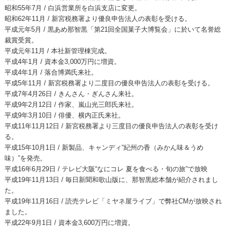
昭和55年7月
 / 
白浜営業所を白浜支店に変更。
昭和62年11月
 / 
新宮税務署より優良申告法人の表彰を受ける。
平成元年5月
 / 
黒あめ那智黒「第21回全国菓子大博覧会」に於いて名誉総
裁賞受賞。
平成元年11月
 / 
本社新管理棟完成。
平成4年1月
 / 
資本金3,000万円に増資。
平成4年1月
 / 
落合博満氏来社。
平成5年11月
 / 
新宮税務署より二度目の優良申告法人の表彰を受ける。
平成7年4月26日
 / 
きんさん・ぎんさん来社。
平成9年2月12日
 / 
作家、嵐山光三郎氏来社。
平成9年3月10日
 / 
俳優、横内正氏来社。
平成11年11月12日
 / 
新宮税務署より三度目の優良申告法人の表彰を受け
る。
平成15年10月1日
 / 
新製品、キャンディ“紀州の香（みかん味＆うめ
味）”を発売。
平成16年6月29日
 / 
テレビ大阪“なにコレ 夏を食べる・旬の旅”で放映
平成19年11月13日
 / 
毎日新聞和歌山版に、那智黒総本舗が紹介されまし
た。
平成19年11月16日
 / 
読売テレビ「ミヤネ屋ライブ」で弊社CMが放映され
ました。
平成22年9月1日
 / 
資本金3,600万円に増資。