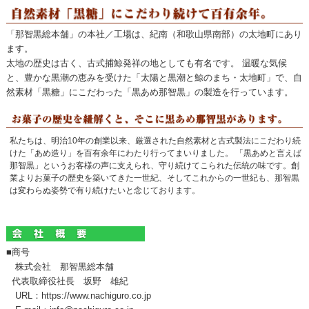
「那智黒総本舗」の本社／工場は、紀南（和歌山県南部）の太地町にあり
ます。
太地の歴史は古く、古式捕鯨発祥の地としても有名です。 温暖な気候
と、豊かな黒潮の恵みを受けた「太陽と黒潮と鯨のまち・太地町」で、自
然素材「黒糖」にこだわった「黒あめ那智黒」の製造を行っています。
私たちは、明治10年の創業以来、厳選された自然素材と古式製法にこだわり続
けた「あめ造り」を百有余年にわたり行ってまいりました。 「黒あめと言えば
那智黒」というお客様の声に支えられ、守り続けてこられた伝統の味です。創
業よりお菓子の歴史を築いてきた一世紀、そしてこれからの一世紀も、那智黒
は変わらぬ姿勢で有り続けたいと念じております。
■商号
株式会社 那智黒総本舗
代表取締役社長 坂野 雄紀
URL：https://www.nachiguro.co.jp