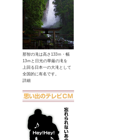
那智の滝は高さ133ｍ・幅
13ｍと日光の華厳の滝を
上回る日本一の大滝として
全国的に有名です。
詳細