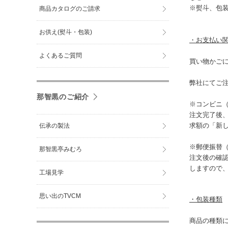
※熨斗、包
商品カタログのご請求
お供え(熨斗・包装)
・お支払い
よくあるご質問
買い物かご
弊社にてご
那智黒のご紹介
※コンビニ
注文完了後
求額の「新
伝承の製法
※郵便振替
那智黒亭みむろ
注文後の確
しますので
工場見学
思い出のTVCM
・包装種類
商品の種類