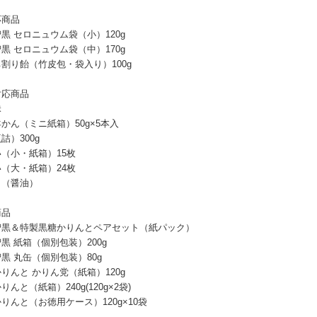
応商品
黒 セロニュウム袋（小）120g
黒 セロニュウム袋（中）170g
割り飴（竹皮包・袋入り）100g
対応商品
昧
かん（ミニ紙箱）50g×5本入
詰）300g
（小・紙箱）15枚
（大・紙箱）24枚
り（醤油）
商品
智黒＆特製黒糖かりんとペアセット（紙パック）
黒 紙箱（個別包装）200g
黒 丸缶（個別包装）80g
りんと かりん党（紙箱）120g
んと（紙箱）240g(120g×2袋)
りんと（お徳用ケース）120g×10袋