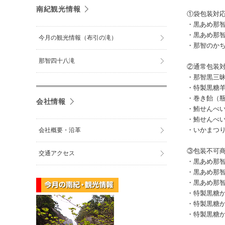
南紀観光情報
①袋包装対
・黒あめ那智
・黒あめ那智
今月の観光情報（布引の滝）
・那智のかち
那智四十八滝
②通常包装
・那智黒三
・特製黒糖羊
・巻き飴（瓶
会社情報
・鮪せんべい
・鮪せんべい
・いかまつ
会社概要・沿革
③包装不可
交通アクセス
・黒あめ那
・黒あめ那智
・黒あめ那智
・特製黒糖か
・特製黒糖かり
・特製黒糖か