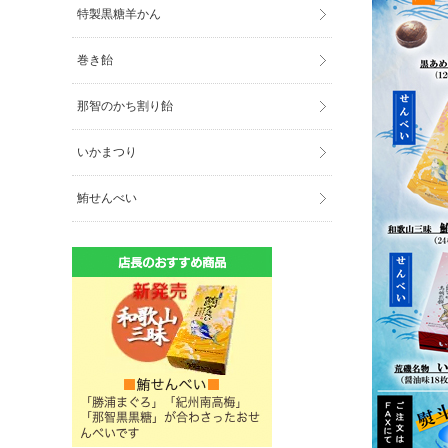
特製黒糖羊かん
巻き飴
那智のかち割り飴
いかまつり
鮪せんべい