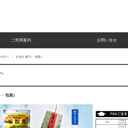
ご利用案内
お問い合せ
ての方へ
お供え(熨斗・包装)
へ
斗・包装)