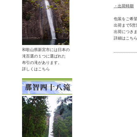
・出荷時期
包装をご希
出荷まで5
出荷につき
詳細はこち
和歌山県新宮市には日本の
滝百選の１つに
選ばれた
布引の滝があります。
詳しくはこちら