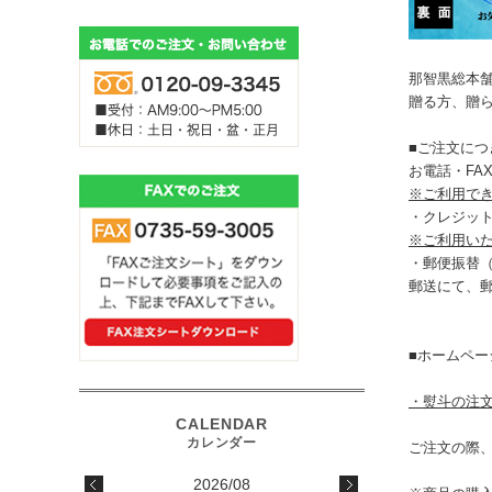
那智黒総本
贈る方、贈
■ご注文に
お電話・F
※ご利用で
・クレジッ
※ご利用い
・郵便振替
郵送にて、
■ホームペ
・熨斗の注
ご注文の際
2026/08