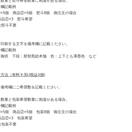
入数量と熨斗希望数量に相違がある場合。
考欄記載例
×5個 商品②×5個 熨斗8個 御注文の場合
商品②×3 熨斗希望
は熨斗不要
に印刷する文字を備考欄に記載ください。
考欄記載例
：御供 下段：那智黒総本舗 色：上下とも薄墨色 など
法（有料￥30-(税込)/個)
、備考欄にご希望数を記載ください。
入数量と包装希望数量に相違がある場合。
考欄記載例
×5個 商品②×5個 包装8個 御注文の場合
商品②×3 包装希望
は包装不要