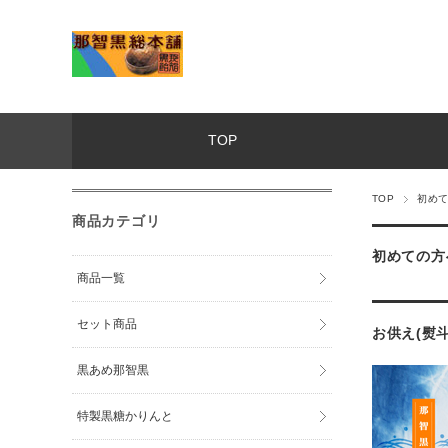
TOP
TOP
初め
商品カテゴリ
初めての方
商品一覧
セット商品
お供え(熨
黒あめ那智黒
特製黒糖かりんと