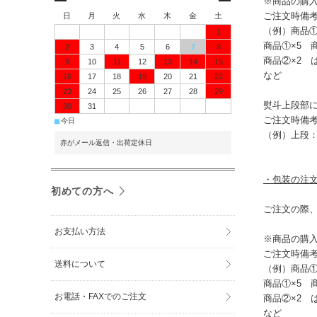
※商品の購
ご注文時備
日
月
火
水
木
金
土
（例）商品①
1
商品①×5 
2
3
4
5
6
7
8
商品②×2 
9
10
11
12
13
14
15
など
16
17
18
19
20
21
22
23
24
25
26
27
28
29
熨斗上段部
30
31
ご注文時備
■
今日
（例）上段
赤がメール返信・出荷定休日
・包装の注文方
初めての方へ
ご注文の際
お支払い方法
※商品の購
ご注文時備
送料について
（例）商品①
商品①×5 
お電話・FAXでのご注文
商品②×2 
など