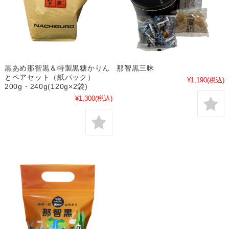
黒あめ那智黒＆特製黒糖かりん
那智黒三昧
とペアセット（紙パック）
¥1,190
(税込)
200g・240g(120g×2袋)
¥1,300
(税込)