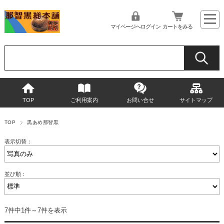
マイページへログイン
カートをみる
TOP
ご利用案内
お問い合せ
サイトマップ
TOP
黒あめ那智黒
表示切替：
並び順：
7件中1件～7件を表示