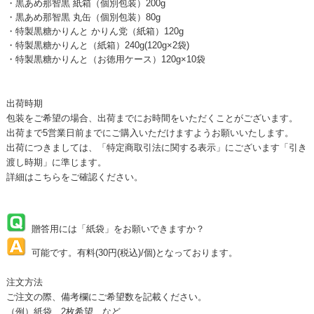
・黒あめ那智黒 紙箱（個別包装）200g
・黒あめ那智黒 丸缶（個別包装）80g
・特製黒糖かりんと かりん党（紙箱）120g
・特製黒糖かりんと（紙箱）240g(120g×2袋)
・特製黒糖かりんと（お徳用ケース）120g×10袋
出荷時期
包装をご希望の場合、出荷までにお時間をいただくことがございます。
出荷まで5営業日前までにご購入いただけますようお願いいたします。
出荷につきましては、「特定商取引法に関する表示」にございます「引き
渡し時期」に準じます。
詳細は
こちら
をご確認ください。
贈答用には「紙袋」をお願いできますか？
可能です。有料(30円(税込)/個)となっております。
注文方法
ご注文の際、備考欄にご希望数を記載ください。
（例）紙袋 2枚希望 など