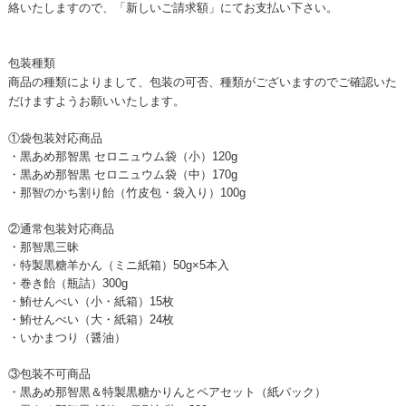
絡いたしますので、「新しいご請求額」にてお支払い下さい。
包装種類
商品の種類によりまして、包装の可否、種類がございますのでご確認いた
だけますようお願いいたします。
①袋包装対応商品
・黒あめ那智黒 セロニュウム袋（小）120g
・黒あめ那智黒 セロニュウム袋（中）170g
・那智のかち割り飴（竹皮包・袋入り）100g
②通常包装対応商品
・那智黒三昧
・特製黒糖羊かん（ミニ紙箱）50g×5本入
・巻き飴（瓶詰）300g
・鮪せんべい（小・紙箱）15枚
・鮪せんべい（大・紙箱）24枚
・いかまつり（醤油）
③包装不可商品
・黒あめ那智黒＆特製黒糖かりんとペアセット（紙パック）